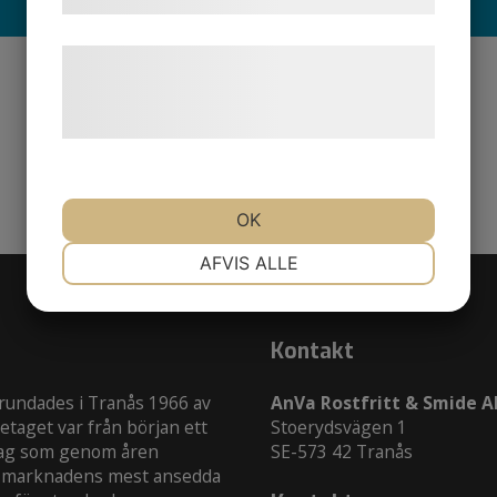
Læs mere om vores brug af cookies og
behandling af persondata på vores
hjemmeside.
OK
NØDVENDIGE
PRÆFERENCER
AFVIS ALLE
MARKETING
STATISTIK
Kontakt
grundades i Tranås 1966 av
AnVa Rostfritt & Smide A
etaget var från början ett
Stoerydsvägen 1
tag som genom åren
SE-573 42 Tranås
 av marknadens mest ansedda