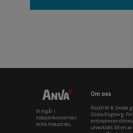
Om oss
Rostfritt & Smide 
Vi ingår i
Gösta Engborg. För
industrikoncernen
entreprenörsföre
AnVa Industries.
utvecklats till en